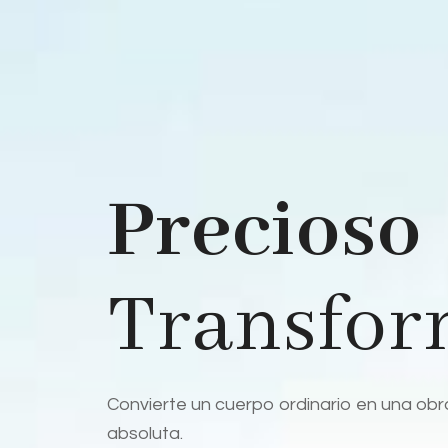
Precioso
Transfor
Convierte un cuerpo ordinario en una obr
absoluta.