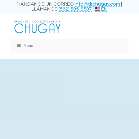
MÁNDANOS UN CORREO
info@drchugay.com
|
LLÁMANOS
(562) 595-8507
|
EN
Menú