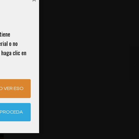
 
iene 
ial o no 
haga clic en 
O VER ESO
R PROCEDA