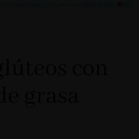
REO
info@drchugay.com
| LLÁMANOS
(562) 595-8507
|
EN
glúteos con
de grasa