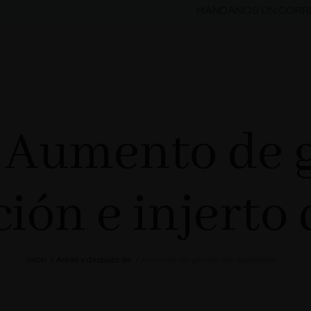
MÁNDANOS UN COR
 Aumento de 
ción e injerto 
Inicio
/
Antes y después de
/
Aumento de glúteos con liposucción...