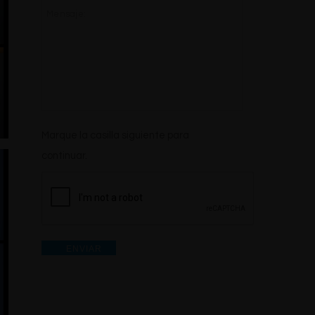
enteraste
Mensaje:
de
nosotros?
*
CAPTCHA
Marque la casilla siguiente para
continuar.
ENVIAR