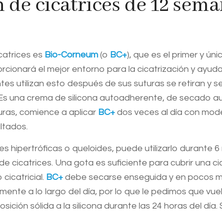
 de cicatrices de 12 sem
catrices es
Bio-Corneum
(o
BC+
), que es el primer y ú
rcionará el mejor entorno para la cicatrización y ayuda
utilizan esto después de sus suturas se retiran y se 
 Es una crema de silicona autoadherente, de secado 
turas, comience a aplicar
BC+
dos veces al día con mode
ltados.
ces hipertróficas o queloides, puede utilizarlo durante 
de cicatrices. Una gota es suficiente para cubrir una ci
cicatricial.
BC+
debe secarse enseguida y en pocos mi
nte a lo largo del día, por lo que le pedimos que vuel
ción sólida a la silicona durante las 24 horas del día. 