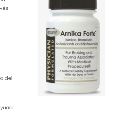
avés
o del
ayudar