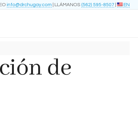
REO
info@drchugay.com
| LLÁMANOS
(562) 595-8507
|
EN
ción de