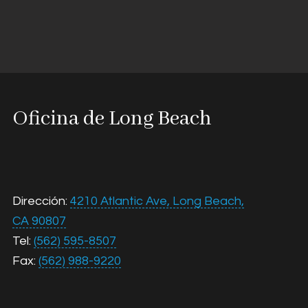
electrónico
Oficina de Long Beach
Dirección:
4210 Atlantic Ave, Long Beach,
CA 90807
Tel:
(562) 595-8507
Fax:
(562) 988-9220