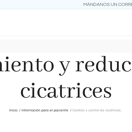
MÁNDANOS UN COR
iento y reduc
cicatrices
Inicio
/
Información para el paciente
/
Gestión y control de cicatrices...