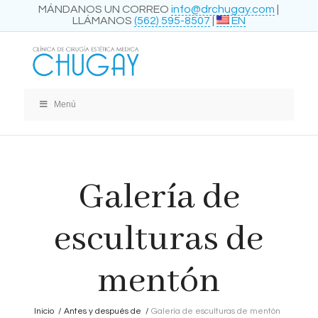
MÁNDANOS UN CORREO
info@drchugay.com
|
LLÁMANOS
(562) 595-8507
|
EN
Menú
Galería de
esculturas de
mentón
Inicio
/
Antes y después de
/
Galería de esculturas de mentón