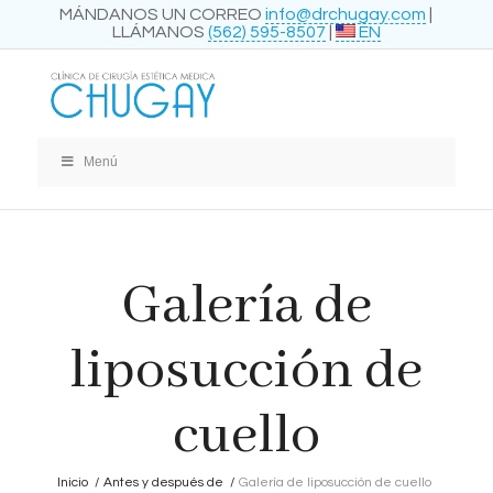
MÁNDANOS UN CORREO
info@drchugay.com
|
LLÁMANOS
(562) 595-8507
|
EN
Menú
Galería de
liposucción de
cuello
Inicio
/
Antes y después de
/
Galería de liposucción de cuello