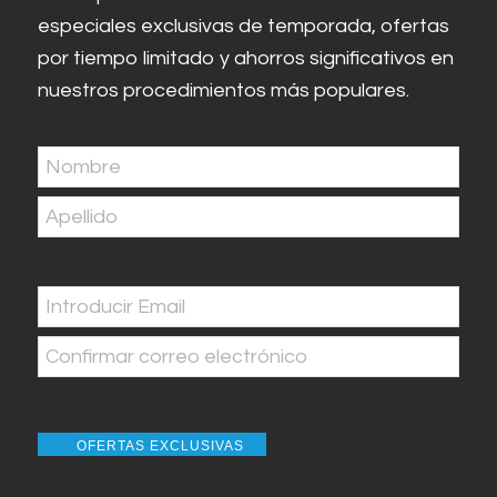
especiales exclusivas de temporada, ofertas
por tiempo limitado y ahorros significativos en
nuestros procedimientos más populares.
Nombre
(Obligatorio)
En
primer
Última
lugar
Correo
electrónico
(Obligatorio)
Introducir
Email
Confirmar
correo
OFERTAS EXCLUSIVAS
electrónico