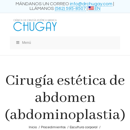
MÁNDANOS UN CORREO
info@drchugay.com
|
LLÁMANOS
(562) 595-8507
|
EN
Menú
Cirugía estética de
abdomen
(abdominoplastia)
Inicio
/
Procedimientos
/
Escultura corporal
/